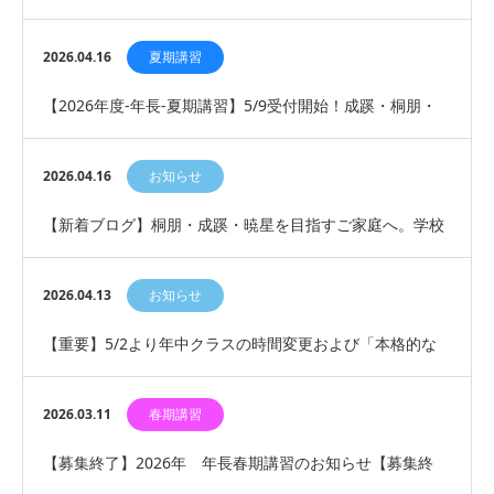
た「ひとみ生」の圧倒的な実力
2026.04.16
夏期講習
【2026年度-年長-夏期講習】5/9受付開始！成蹊・桐朋・
暁星合格への天王山｜元成蹊小講師による面…
2026.04.16
お知らせ
【新着ブログ】桐朋・成蹊・暁星を目指すご家庭へ。学校
説明会の「見極め方」を更新しました
2026.04.13
お知らせ
【重要】5/2より年中クラスの時間変更および「本格的な
運動指導」開始のお知らせ
2026.03.11
春期講習
【募集終了】2026年 年長春期講習のお知らせ【募集終