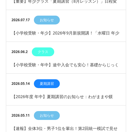
【重要】年少クラス「夏期講習（8月レッスン）」日程変
更および追加開講のお知らせ
2026.07.17
お知らせ
【小学校受験・年少】2026年9月新規開講！「水曜日 年少
クラス（13:00〜90分）」で始める、焦…
2026.06.2
クラス
【小学校受験・年中】途中入会でも安心！基礎からじっく
り学ぶ「年中 新人クラス（途中入会クラス）」新規…
2026.05.14
夏期講習
【2026年度 年中】夏期講習のお知らせ：わがままや躾
は、年長から直すのは至難の業です。
2026.05.11
お知らせ
【速報】全体3位・男子1位を輩出！第2回統一模試で見せ