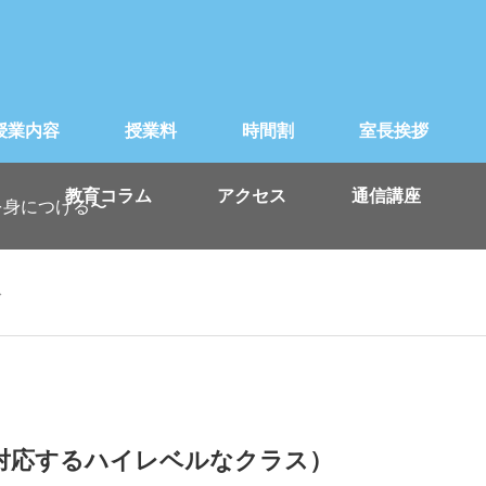
授業内容
授業料
時間割
室長挨拶
教育コラム
アクセス
通信講座
を身につける〜
〜
対応するハイレベルなクラス）